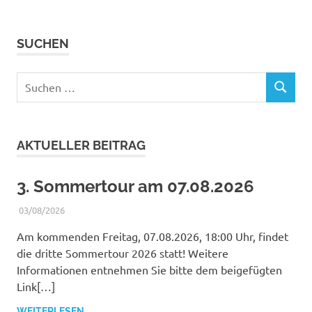
SUCHEN
Suchen
SUCHEN
nach:
AKTUELLER BEITRAG
3. Sommertour am 07.08.2026
03/08/2026
WERNER
BERICHTE
Am kommenden Freitag, 07.08.2026, 18:00 Uhr, findet
die dritte Sommertour 2026 statt! Weitere
Informationen entnehmen Sie bitte dem beigefügten
Link[…]
WEITERLESEN