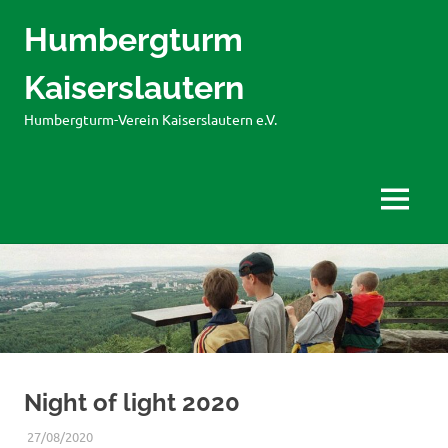
Humbergturm
Kaiserslautern
Humbergturm-Verein Kaiserslautern e.V.
MENÜ
Zum
Inhalt
springen
Night of light 2020
27/08/2020
WERNER
BERICHTE