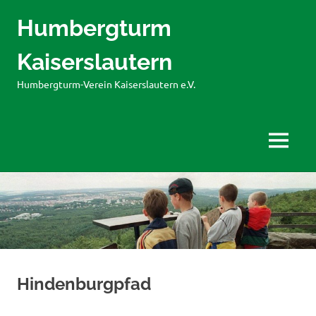
Humbergturm
Kaiserslautern
Humbergturm-Verein Kaiserslautern e.V.
MENÜ
Zum
Inhalt
springen
Hindenburgpfad