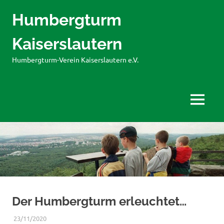
Humbergturm
Kaiserslautern
Humbergturm-Verein Kaiserslautern e.V.
MENÜ
Zum
Inhalt
springen
Der Humbergturm erleuchtet…
23/11/2020
WERNER
BERICHTE