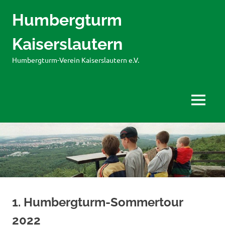
Humbergturm
Kaiserslautern
Humbergturm-Verein Kaiserslautern e.V.
MENÜ
Zum
Inhalt
springen
1. Humbergturm-Sommertour
2022