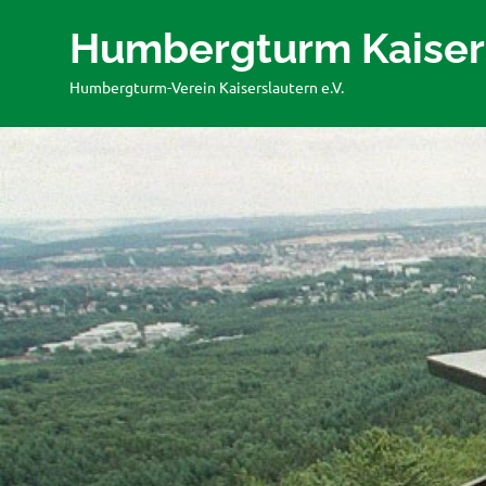
Humbergturm Kaiser
Humbergturm-Verein Kaiserslautern e.V.
Zum
Inhalt
springen