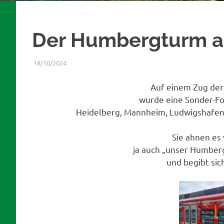
Der Humbergturm au
18/10/2024
WERNER
BERICHTE
Auf einem Zug der
wurde eine Sonder-Fo
Heidelberg, Mannheim, Ludwigshafen,
Sie ahnen es 
ja auch „unser Humbe
und begibt sic