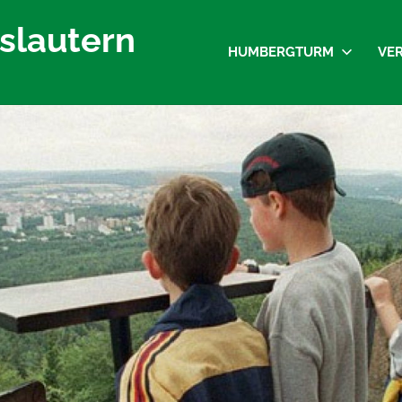
slautern
HUMBERGTURM
VER